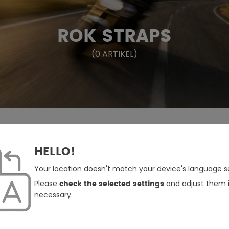
ROK STRAPS
(
0
ARTIKEL
)
HELLO!
Your location doesn't match your device's language se
Please
and adjust them i
check the selected settings
necessary.