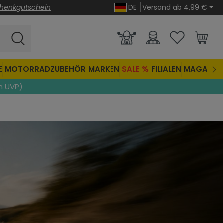
henkgutschein
DE
Versand ab 4,99 €
E
MOTORRADZUBEHÖR
MARKEN
SALE %
FILIALEN
MAGAZIN
n UVP)