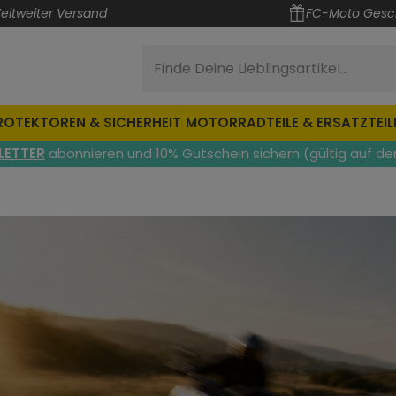
eltweiter Versand
FC-Moto Gesc
Finde Deine Lieblingsartikel...
ROTEKTOREN & SICHERHEIT
MOTORRADTEILE & ERSATZTEIL
LETTER
abonnieren und 10% Gutschein sichern (gültig auf de