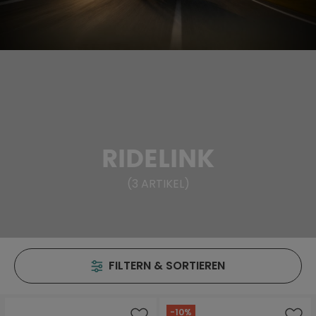
RIDELINK
(
3
ARTIKEL
)
FILTERN & SORTIEREN
-10%