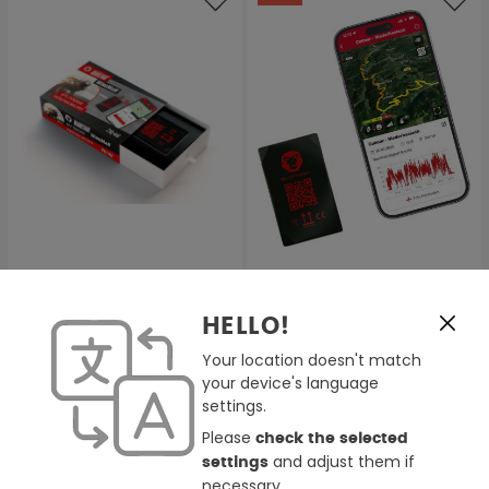
RideLink WingMan 4G, IP54
RideLink WingMan 2G, IP54
HELLO!
Tracking Modul
Tracking Modul
Your location doesn't match
129,95 €
89,99 €
99,95 €
your device's language
settings.
Please
check the selected
and adjust them if
settings
necessary.