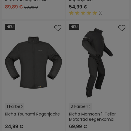
89,89 €
54,99 €
99,99 €
(1)
Durchschnittliche Bewertung
NEU
NEU
1 Farbe
2 Farben
Richa Tsunami Regenjacke
Richa Monsoon 1-Teiler
Motorrad Regenkombi
34,99 €
69,99 €