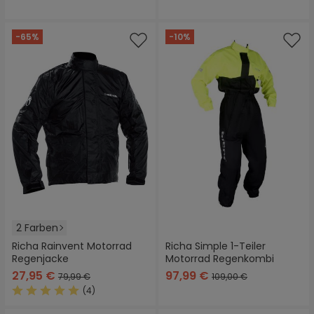
-65%
-10%
2 Farben
Richa Rainvent Motorrad
Richa Simple 1-Teiler
Regenjacke
Motorrad Regenkombi
27,95 €
97,99 €
79,99 €
109,00 €
(4)
Durchschnittliche Bewertung von 5 von 5 Sternen