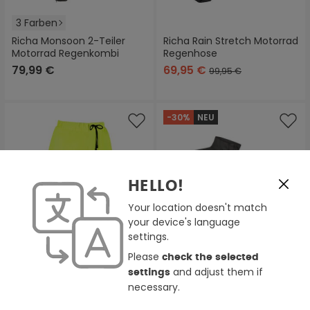
3 Farben
Richa Monsoon 2-Teiler
Richa Rain Stretch Motorrad
Motorrad Regenkombi
Regenhose
79,99 €
69,95 €
99,95 €
-30%
NEU
HELLO!
Your location doesn't match
your device's language
settings.
Please
check the selected
and adjust them if
settings
necessary.
2 Farben
3 Farben