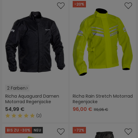
-20%
2 Farben
Richa Aquaguard Damen
Richa Rain Stretch Motorrad
Motorrad Regenjacke
Regenjacke
54,99 €
96,00 €
119,95 €
(2)
Durchschnittliche Bewertung von 5 von 5 Sternen
BIS ZU -30%
NEU
-72%