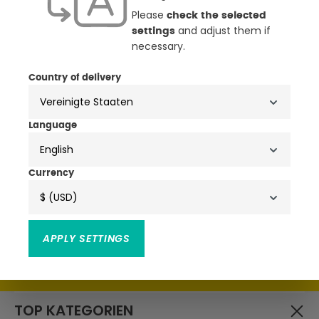
Please
check the selected
and adjust them if
settings
necessary.
NEWSLETTER
Country of delivery
ANMELDEN & ATTRAKTIVE
VORTEILE SICHERN
Language
English
• Exklusive Aktionen, Produktneuheiten & Trends
• Attraktive Rabatte, Schnäppchen & Gutscheine
Currency
$ (USD)
APPLY SETTINGS
Ich habe die
zur Kenntnis
Datenschutzbestimmungen
genommen und die
gelesen und bin mit ihnen
AGB
einverstanden.
TOP KATEGORIEN