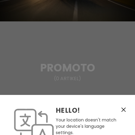
PROMOTO
(
0
ARTIKEL
)
HELLO!
FILTERN & SORTIEREN
Your location doesn't match
your device's language
Keine Produkte gefunden.
settings.