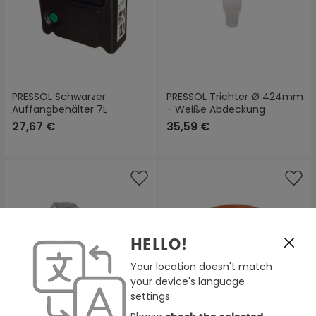
PRESSOL Schwarzer
PRESSOL Trichter Ø 424mm
Auffangbehälter 7L
- Weiße Abdeckung
27,67 €
35,59 €
HELLO!
Your location doesn't match
your device's language
settings.