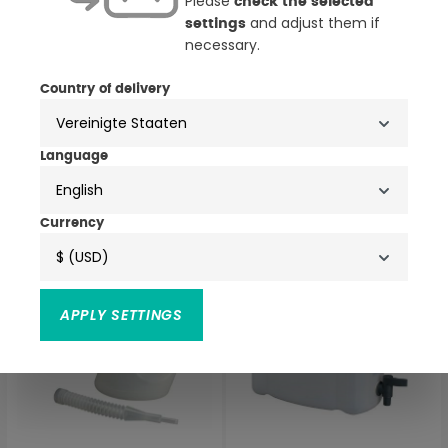
Please
check the selected
and adjust them if
settings
necessary.
Country of delivery
PRESSOL Fettpumpe mit
PRESSOL Trichter-Filter
Handgriff
43,40 €
4,13 €
Language
(1)
Durchschnittliche Bewertung von 2 von 5 Sternen
English
Currency
$ (USD)
APPLY SETTINGS