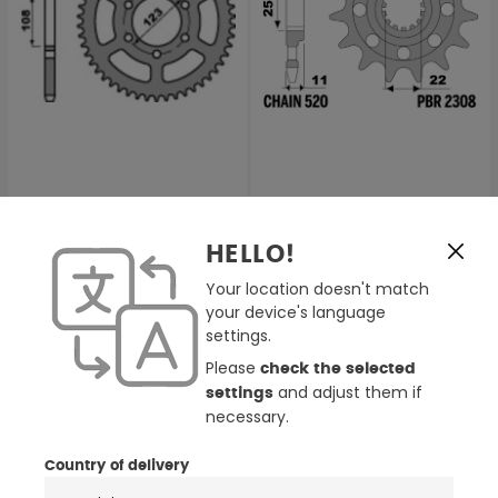
PBR Kettenrad Stahl
PBR Stahlstandard-
Standard - 420
Frontzahnrad – 520
HELLO!
29,89 €
33,48 €
Your location doesn't match
your device's language
settings.
NEU
Please
check the selected
and adjust them if
settings
necessary.
Country of delivery