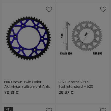
PBR Crown Twin Color
PBR Hinteres Ritzel
Aluminium ultraleicht Anti-
Stahlstandard – 520
Schlamm hart eloxiert 270
70,31 €
26,67 €
- 520
NEU