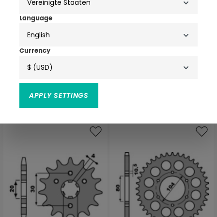
Language
English
Currency
$ (USD)
PBR Kettenrad Stahl
PBR Hinterer
Verstärkt - 520
Ritzelstahlstandard – 415
61,88 €
APPLY SETTINGS
16,45 €