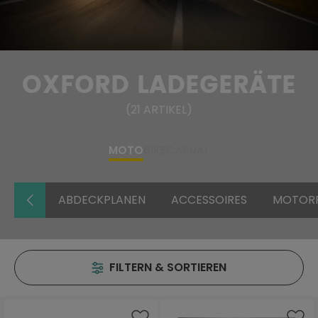
OXFORD LADEGERÄTE
(
21
ARTIKEL
)
MOTO
BIKE
CASUAL
ABDECKPLANEN
ACCESSOIRES
MOTORR
FILTERN & SORTIEREN