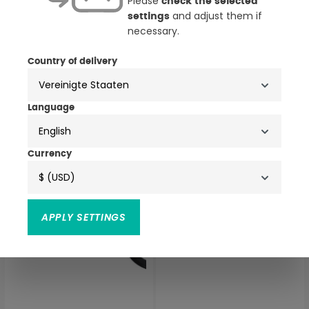
Please
check the selected
and adjust them if
settings
necessary.
Country of delivery
Oxford 12V Steckdose
Oxford Oximiser Pro 900
Ladegerät EU Stecker
30,00 €
74,99 €
Language
English
NEU
NEU
Currency
$ (USD)
APPLY SETTINGS