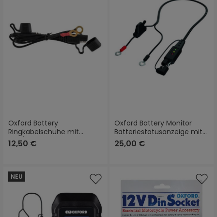
Oxford Battery
Oxford Battery Monitor
Ringkabelschuhe mit
Batteriestatusanzeige mit
USA/SAE-Stecker
LED
12,50 €
25,00 €
NEU