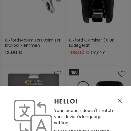
Oxford Maximiser/Oximiser
Oxford Oximiser 3X UK
Krokodilklemmen
Ladegerät
12,00 €
108,00 €
120,00 €
NEU
HELLO!
Your location doesn't match
your device's language
settings.