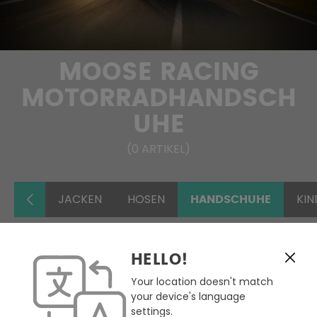
MOOSE RACING
MOTORRADHANDSCH
UHE
(
0
ARTIKEL
)
JACKEN
HOSEN
KIN
HANDSCHUHE
HELLO!
FILTERN & SORTIEREN
Your location doesn't match
your device's language
Keine Produkte gefunden.
settings.