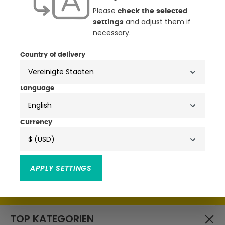
Please
check the selected
and adjust them if
settings
necessary.
NEWSLETTER
Country of delivery
ANMELDEN & ATTRAKTIVE
VORTEILE SICHERN
Language
English
• Exklusive Aktionen, Produktneuheiten & Trends
• Attraktive Rabatte, Schnäppchen & Gutscheine
Currency
$ (USD)
APPLY SETTINGS
Ich habe die
zur Kenntnis
Datenschutzbestimmungen
genommen und die
gelesen und bin mit ihnen
AGB
einverstanden.
TOP KATEGORIEN