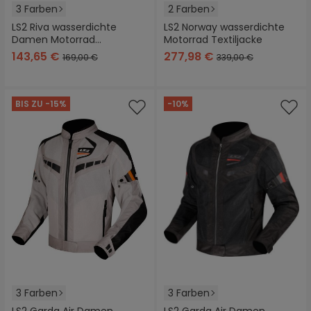
3 Farben
2 Farben
LS2 Riva wasserdichte
LS2 Norway wasserdichte
Damen Motorrad
Motorrad Textiljacke
Textiljacke
143,65 €
277,98 €
169,00 €
339,00 €
BIS ZU -15%
-10%
3 Farben
3 Farben