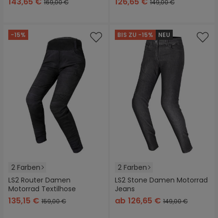
143,65 €
126,65 €
169,00 €
149,00 €
-15%
BIS ZU -15%
NEU
2 Farben
2 Farben
LS2 Router Damen
LS2 Stone Damen Motorrad
Motorrad Textilhose
Jeans
135,15 €
ab
126,65 €
159,00 €
149,00 €