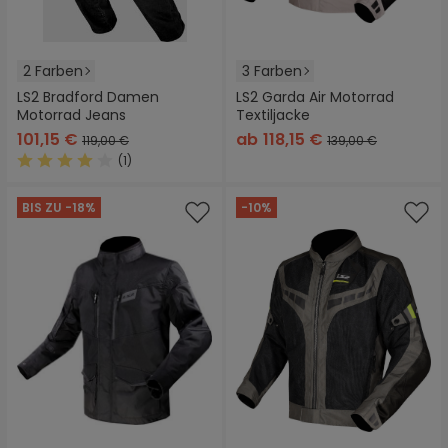
2 Farben
3 Farben
LS2 Bradford Damen
LS2 Garda Air Motorrad
Motorrad Jeans
Textiljacke
101,15 €
ab
118,15 €
119,00 €
139,00 €
(1)
Durchschnittliche Bewertung von 4 von 5 Sternen
BIS ZU -18%
-10%