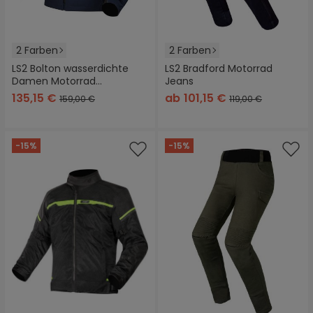
2 Farben
2 Farben
LS2 Bolton wasserdichte
LS2 Bradford Motorrad
Damen Motorrad
Jeans
Textiljacke
135,15 €
ab
101,15 €
159,00 €
119,00 €
-15%
-15%