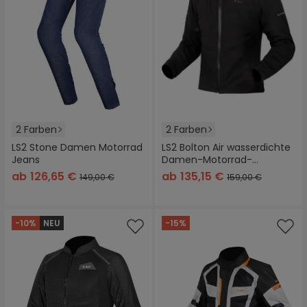
2 Farben
2 Farben
LS2 Stone Damen Motorrad
LS2 Bolton Air wasserdichte
Jeans
Damen-Motorrad-
Textiljacke
ab
126,65 €
ab
135,15 €
149,00 €
159,00 €
-10%
NEU
-15%