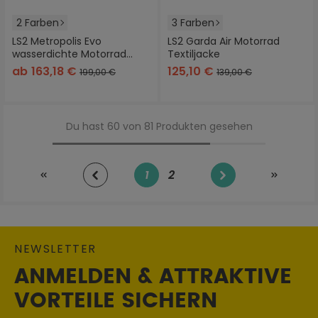
2 Farben
3 Farben
LS2 Metropolis Evo
LS2 Garda Air Motorrad
wasserdichte Motorrad
Textiljacke
Textiljacke
ab
163,18 €
125,10 €
199,00 €
139,00 €
Du hast 60 von 81 Produkten gesehen
1
2
Seite
Seite
NEWSLETTER
ANMELDEN & ATTRAKTIVE
VORTEILE SICHERN