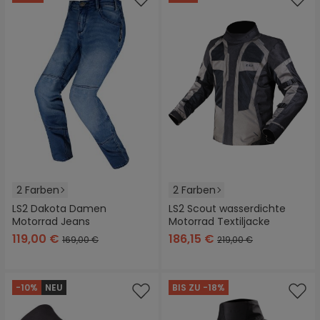
2 Farben
2 Farben
LS2 Dakota Damen
LS2 Scout wasserdichte
Motorrad Jeans
Motorrad Textiljacke
119,00 €
186,15 €
169,00 €
219,00 €
-10%
NEU
BIS ZU -18%