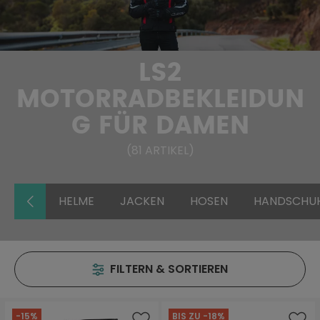
LS2
MOTORRADBEKLEIDUN
G FÜR DAMEN
(
81
ARTIKEL
)
HELME
JACKEN
HOSEN
HANDSCHU
FILTERN & SORTIEREN
-15%
BIS ZU -18%