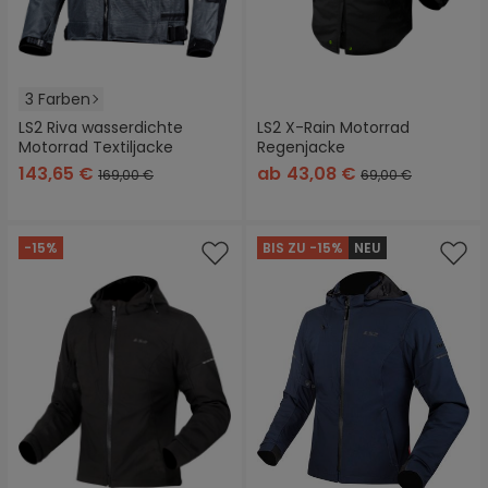
3 Farben
LS2 Riva wasserdichte
LS2 X-Rain Motorrad
Motorrad Textiljacke
Regenjacke
143,65 €
ab
43,08 €
169,00 €
69,00 €
-15%
BIS ZU -15%
NEU