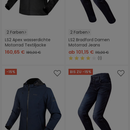
2 Farben
2 Farben
LS2 Apex wasserdichte
LS2 Bradford Damen
Motorrad Textiljacke
Motorrad Jeans
160,65 €
ab
101,15 €
189,00 €
119,00 €
(1)
Durchschnittliche Bewertung
-15%
BIS ZU -15%