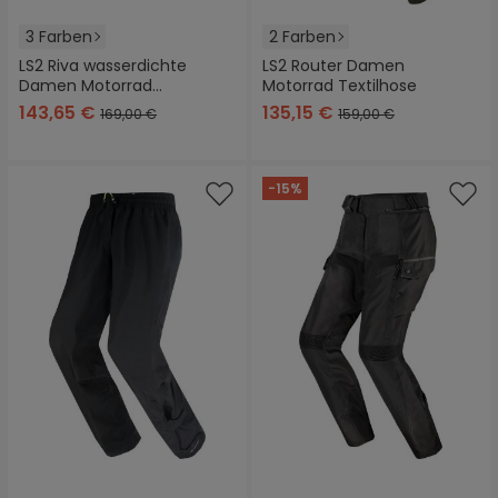
3 Farben
2 Farben
LS2 Riva wasserdichte
LS2 Router Damen
Damen Motorrad
Motorrad Textilhose
Textiljacke
143,65 €
135,15 €
169,00 €
159,00 €
-15%