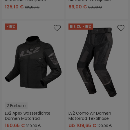
125,10 €
89,00 €
139,00 €
99,00 €
-15%
BIS ZU -15%
2 Farben
LS2 Apex wasserdichte
LS2 Como Air Damen
Damen Motorrad
Motorrad Textilhose
Textiljacke
160,65 €
ab
109,65 €
189,00 €
129,00 €