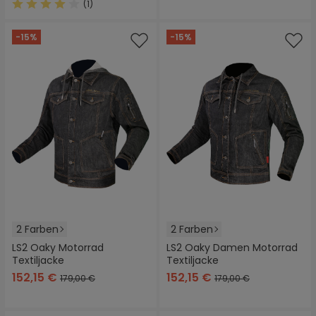
(1)
Durchschnittliche Bewertung von 4 von 5 Sternen
-15%
-15%
2 Farben
2 Farben
LS2 Oaky Motorrad
LS2 Oaky Damen Motorrad
Textiljacke
Textiljacke
152,15 €
152,15 €
179,00 €
179,00 €