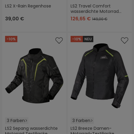
LS2 X-Rain Regenhose
LS2 Travel Comfort
wasserdichte Motorrad
Textilhose
39,00 €
126,65 €
149,00 €
-10%
-10%
NEU
3 Farben
3 Farben
LS2 Sepang wasserdichte
LS2 Breeze Damen-
Motorrad Textiljacke
Motorrad-Textiljacke