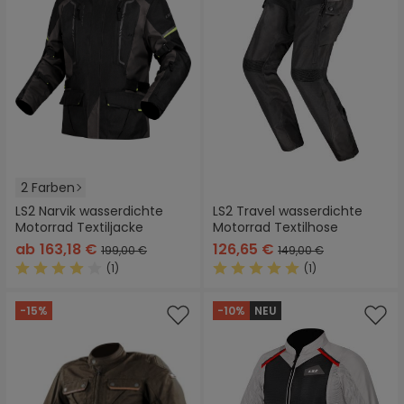
2 Farben
LS2 Narvik wasserdichte
LS2 Travel wasserdichte
Motorrad Textiljacke
Motorrad Textilhose
ab
163,18 €
126,65 €
199,00 €
149,00 €
(1)
(1)
Durchschnittliche Bewertung von 4 von 5 Sternen
Durchschnittliche Bewertung
-15%
-10%
NEU