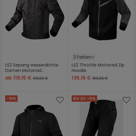
2 Farben
LS2 Sepang wasserdichte
LS2 Throttle Motorrad Zip
Damen Motorrad
Hoodie
Textiljacke
ab
118,15 €
135,15 €
139,00 €
159,00 €
-15%
BIS ZU -15%