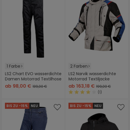
1 Farbe
2 Farben
LS2 Chart EVO wasserdichte
LS2 Narvik wasserdichte
Damen Motorrad Textilhose
Motorrad Textiljacke
ab
98,00 €
ab
163,18 €
139,00 €
199,00 €
(1)
Durchschnittliche Bewertung
BIS ZU -15%
NEU
BIS ZU -15%
NEU