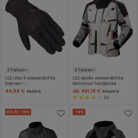
2 Farben
2 Farben
LS2 Urbs II wasserdichte
LS2 Apollo wasserdichte
Damen-
Motorrad Textiljacke
Motorradhandschuhe
44,94 €
ab
491,18 €
49,99 €
599,00 €
(3)
Durchschnittliche Bewertung
BIS ZU -15%
-15%