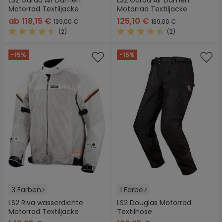
LS2 Garda Air Damen
LS2 Garda Air Damen
Motorrad Textiljacke
Motorrad Textiljacke
ab
118,15 €
125,10 €
139,00 €
139,00 €
(2)
(2)
Durchschnittliche Bewertung von 4.5 von 5 Sternen
Durchschnittliche Bewertung
-15%
-15%
3 Farben
1 Farbe
LS2 Riva wasserdichte
LS2 Douglas Motorrad
Motorrad Textiljacke
Textilhose