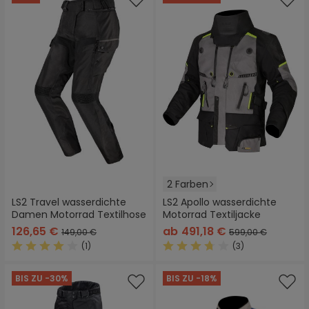
2 Farben
LS2 Travel wasserdichte
LS2 Apollo wasserdichte
Damen Motorrad Textilhose
Motorrad Textiljacke
126,65 €
ab
491,18 €
149,00 €
599,00 €
(1)
(3)
Durchschnittliche Bewertung von 4 von 5 Sternen
Durchschnittliche Bewertung
BIS ZU -30%
BIS ZU -18%