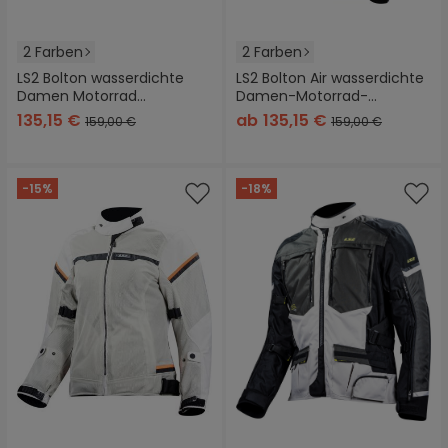
2 Farben
2 Farben
LS2 Bolton wasserdichte
LS2 Bolton Air wasserdichte
Damen Motorrad
Damen-Motorrad-
Textiljacke
Textiljacke
135,15 €
ab
135,15 €
159,00 €
159,00 €
-15%
-18%