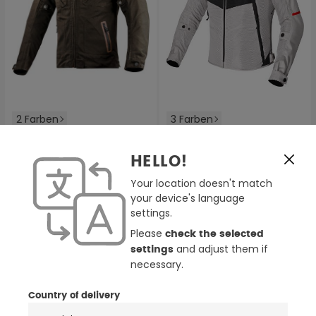
2 Farben
3 Farben
LS2 Bullet wasserdichte
LS2 Breeze Damen-
Motorrad Textiljacke
Motorrad-Textiljacke
HELLO!
152,15 €
89,00 €
179,00 €
99,00 €
Your location doesn't match
your device's language
settings.
BIS ZU -15%
BIS ZU -18%
Please
check the selected
and adjust them if
settings
necessary.
Country of delivery