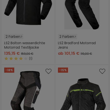
2 Farben
2 Farben
LS2 Bolton wasserdichte
LS2 Bradford Motorrad
Motorrad Textiljacke
Jeans
135,15 €
ab
101,15 €
159,00 €
119,00 €
(1)
Durchschnittliche Bewertung von 4 von 5 Sternen
-18%
-15%