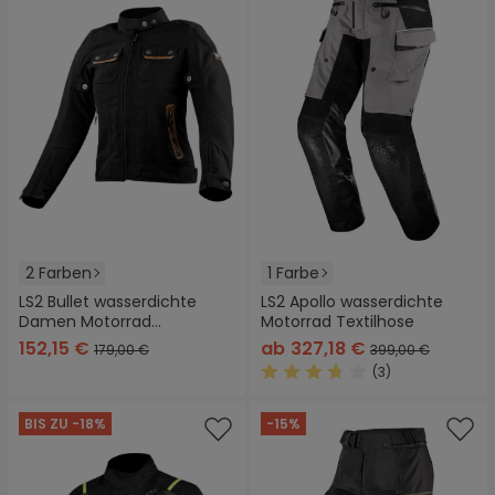
2 Farben
1 Farbe
LS2 Bullet wasserdichte
LS2 Apollo wasserdichte
Damen Motorrad
Motorrad Textilhose
Textiljacke
152,15 €
ab
327,18 €
179,00 €
399,00 €
(3)
Durchschnittliche Bewertung
BIS ZU -18%
-15%