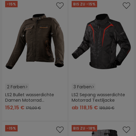
-15%
BIS ZU -15%
2 Farben
3 Farben
LS2 Bullet wasserdichte
LS2 Sepang wasserdichte
Damen Motorrad
Motorrad Textiljacke
Textiljacke
152,15 €
ab
118,15 €
179,00 €
139,00 €
-15%
BIS ZU -18%