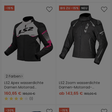
-15%
BIS ZU -15%
NEU
2 Farben
LS2 Apex wasserdichte
LS2 Zoom wasserdichte
Damen Motorrad
Damen-Motorrad-
Textiljacke
Textiljacke
160,65 €
ab
143,65 €
189,00 €
169,00 €
(1)
Durchschnittliche Bewertung von 4 von 5 Sternen
-30%
-15%