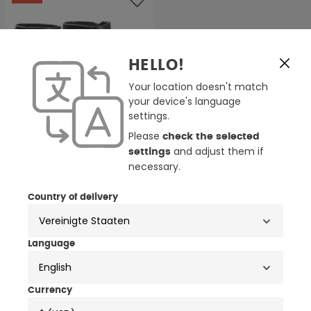
HELLO!
Your location doesn't match
your device's language
settings.
Please
check the selected
and adjust them if
settings
necessary.
Country of delivery
Lindstrands Adventure
wasserdichte Motorrad
Stiefel
153,30 €
219,00 €
Language
English
Currency
NEWSLETTER