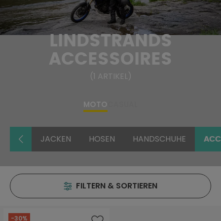
LINDSTRANDS
ACCESSOIRES
(
1
ARTIKEL
)
MOTO
CASUAL
JACKEN
HOSEN
HANDSCHUHE
ACC
FILTERN & SORTIEREN
-30%