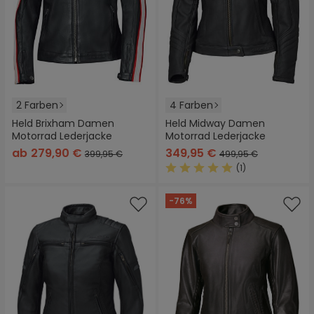
2 Farben
4 Farben
Held Brixham Damen
Held Midway Damen
Motorrad Lederjacke
Motorrad Lederjacke
ab
279,90 €
349,95 €
399,95 €
499,95 €
(1)
Durchschnittliche Bewertung
-76%