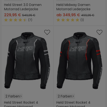
Held Street 3.0 Damen
Held Midway Damen
Motorrad Lederjacke
Motorrad Lederjacke
229,95 €
ab
349,95 €
549,95 €
499,95 €
(7)
(1)
Durchschnittliche Bewertung von 4.5 von 5 Sternen
Durchschnittliche Bewertung
2 Farben
2 Farben
Held Street Rocket 4
Held Street Rocket 4
Damen Motorrad
Damen Motorrad