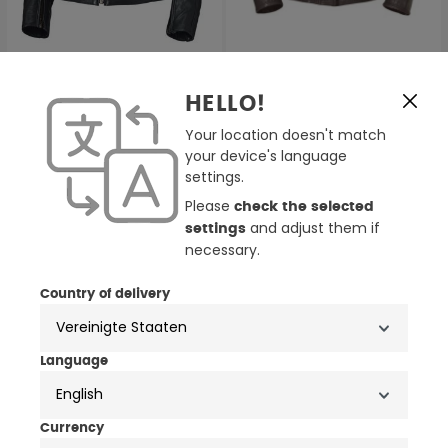
2 Farben
Held Robin Damen
Held Shina Damen
HELLO!
Motorrad Lederjacke
Lederjacke
Your location doesn't match
349,95 €
189,95 €
399,95 €
your device's language
(11)
settings.
Durchschnittliche Bewertung
Please
BIS ZU -30%
check the selected
-58%
and adjust them if
settings
necessary.
Country of delivery
Language
English
Currency