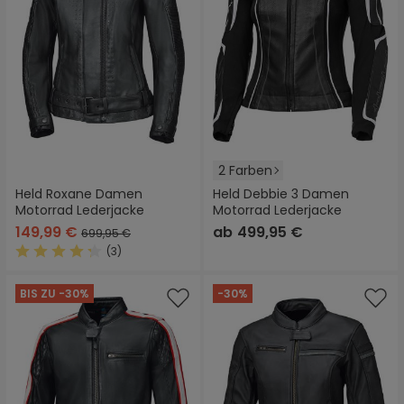
2 Farben
Held Roxane Damen
Held Debbie 3 Damen
Motorrad Lederjacke
Motorrad Lederjacke
149,99 €
ab
499,95 €
699,95 €
(3)
Durchschnittliche Bewertung von 4.3 von 5 Sternen
BIS ZU -30%
-30%