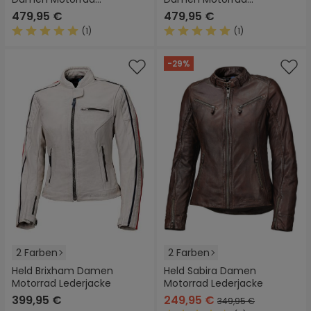
Lederjacke
Lederjacke
479,95 €
479,95 €
(1)
(1)
Durchschnittliche Bewertung von 5 von 5 Sternen
Durchschnittliche Bewertung
-29%
2 Farben
2 Farben
Held Brixham Damen
Held Sabira Damen
Motorrad Lederjacke
Motorrad Lederjacke
399,95 €
249,95 €
349,95 €