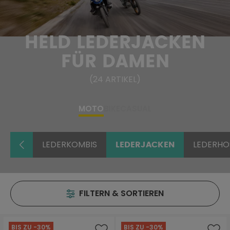
HELD LEDERJACKEN
FÜR DAMEN
(
24
ARTIKEL
)
MOTO
BIKE
CASUAL
LEDERKOMBIS
LEDERHO
LEDERJACKEN
FILTERN & SORTIEREN
BIS ZU -30%
BIS ZU -30%