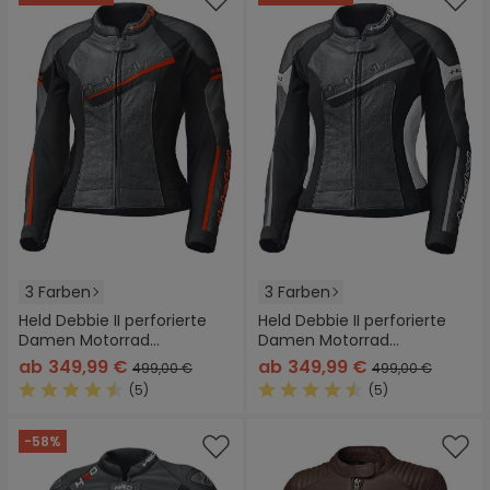
3 Farben
3 Farben
Held Debbie II perforierte
Held Debbie II perforierte
Damen Motorrad
Damen Motorrad
Lederjacke
Lederjacke
ab
349,99 €
ab
349,99 €
499,00 €
499,00 €
(5)
(5)
Durchschnittliche Bewertung von 4.4 von 5 Sternen
Durchschnittliche Bewertung
-58%