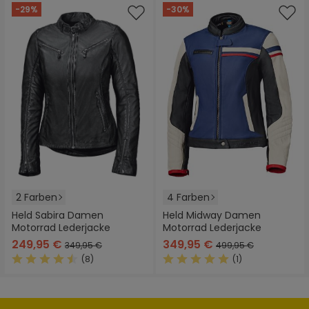
-29%
-30%
2 Farben
4 Farben
Held Sabira Damen
Held Midway Damen
Motorrad Lederjacke
Motorrad Lederjacke
249,95 €
349,95 €
349,95 €
499,95 €
(8)
(1)
Durchschnittliche Bewertung von 4.5 von 5 Sternen
Durchschnittliche Bewertung