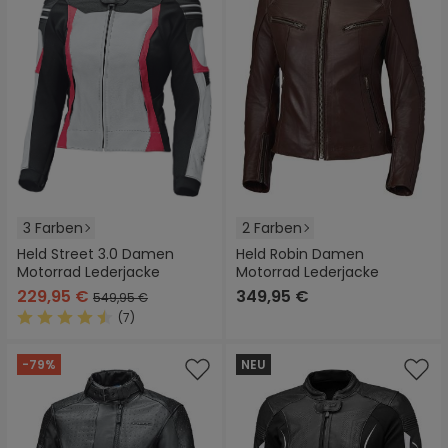
3 Farben
2 Farben
Held Street 3.0 Damen
Held Robin Damen
Motorrad Lederjacke
Motorrad Lederjacke
229,95 €
349,95 €
549,95 €
(7)
Durchschnittliche Bewertung von 4.5 von 5 Sternen
-79%
NEU