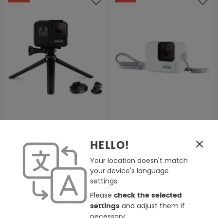
4 Farben
GoPro Tripod
GoPro Hülle Und Trageband
HELLO!
Stativhalterungen mit Mini-
Stativ
Your location doesn't match
19,99 €
4,95 €
29,90 €
19,90 €
your device's language
settings.
Please
-75%
check the selected
-75%
and adjust them if
settings
necessary.