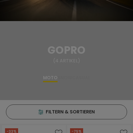
GOPRO
(
4
ARTIKEL
)
MOTO
SNOW
CASUAL
FILTERN & SORTIEREN
-33%
-75%