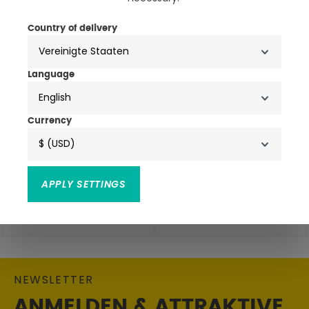
Country of delivery
Language
English
Currency
$ (USD)
4 Farben
4 Farben
GoPro Hülle Und Trageband
GoPro Hülle Und Trageband
APPLY SETTINGS
4,95 €
4,95 €
19,90 €
19,90 €
NEWSLETTER
ANMELDEN & ATTRAKTIVE