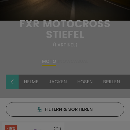
FXR MOTOCROSS
STIEFEL
(
1
ARTIKEL
)
MOTO
SNOW
CASUAL
HELME
JACKEN
HOSEN
BRILLEN
FILTERN & SORTIEREN
-15%