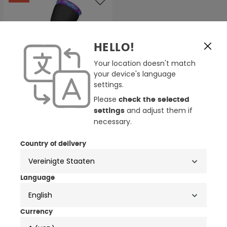
HELLO!
Your location doesn't match
your device's language
settings.
Please
check the selected
and adjust them if
settings
necessary.
Country of delivery
FXR Riding Sketchy
Motocross Socken
38,24 €
44,99 €
Language
English
Currency
NEWSLETTER