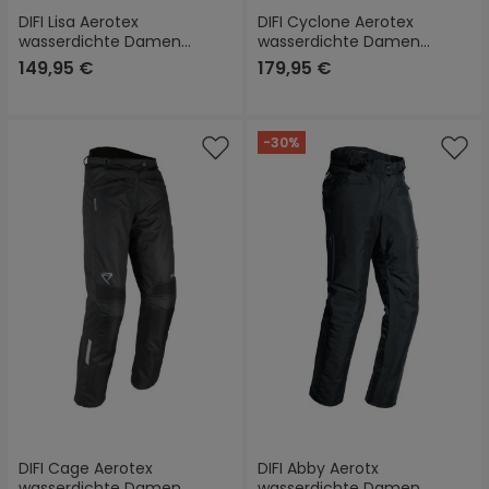
DIFI Lisa Aerotex
DIFI Cyclone Aerotex
wasserdichte Damen
wasserdichte Damen
Motorrad Textilhose
Motorrad Textilhose Lang
149,95 €
179,95 €
-30%
DIFI Cage Aerotex
DIFI Abby Aerotx
wasserdichte Damen
wasserdichte Damen