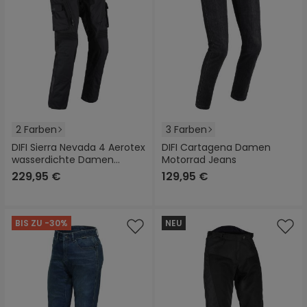
2 Farben
3 Farben
DIFI Sierra Nevada 4 Aerotex
DIFI Cartagena Damen
wasserdichte Damen
Motorrad Jeans
Motorrad Textilhose
229,95 €
129,95 €
BIS ZU -30%
NEU