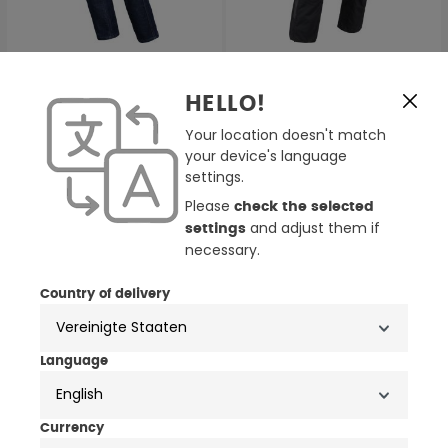
2 Farben
2 Farben
DIFI Brasilia Damen
DIFI Sierra Nevada 4 Aerotex
HELLO!
Motorrad Jeans
wasserdichte Damen
Motorrad Textilhose
Your location doesn't match
151,96 €
229,95 €
189,95 €
your device's language
settings.
Please
check the selected
and adjust them if
settings
necessary.
Country of delivery
Language
English
Currency