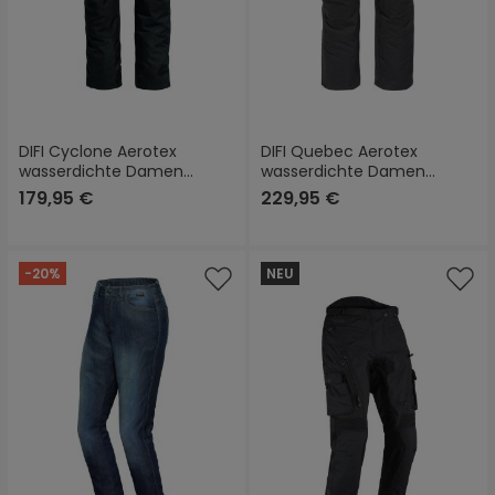
DIFI Cyclone Aerotex
DIFI Quebec Aerotex
wasserdichte Damen
wasserdichte Damen
Motorrad Textilhose Kurz
Motorrad Textilhose
179,95 €
229,95 €
-20%
NEU