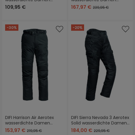
Motorrad Textilhose
Motorrad Textilhose
109,95 €
167,97 €
239,95 €
-30%
-20%
DIFI Harrison Air Aerotex
DIFI Sierra Nevada 3 Aerotex
wasserdichte Damen
Solid wasserdichte Damen
Motorrad Textilhose
Motorrad Textilhose
153,97 €
184,00 €
219,95 €
229,95 €