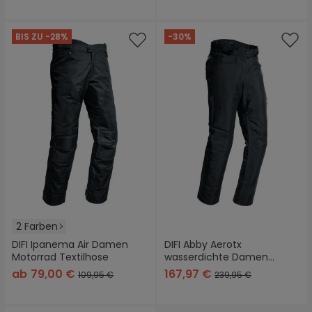
BIS ZU -28%
-30%
2 Farben
DIFI Ipanema Air Damen
DIFI Abby Aerotx
Motorrad Textilhose
wasserdichte Damen
Motorrad Textilhose Lang
ab
79,00 €
167,97 €
109,95 €
239,95 €