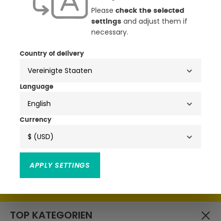
Please
check the selected
and adjust them if
settings
necessary.
NEWSLETTER
Country of delivery
ANMELDEN & ATTRAKTIVE
VORTEILE SICHERN
Language
English
• Exklusive Aktionen, Produktneuheiten & Trends
• Attraktive Rabatte, Schnäppchen & Gutscheine
Currency
$ (USD)
APPLY SETTINGS
Ich habe die
zur Kenntnis
Datenschutzbestimmungen
genommen und die
gelesen und bin mit ihnen
AGB
einverstanden.
TOP KATEGORIEN