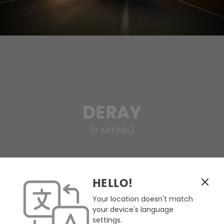
DERAY
(
0
ARTIKEL
)
HELLO!
FILTERN & SORTIEREN
Your location doesn't match
your device's language
Keine Produkte gefunden.
settings.