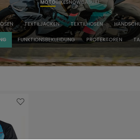
MOTO
BIKE
SNOW
CASUAL
HOSEN
TEXTILJACKEN
TEXTILHOSEN
HANDSCH
FUNKTIONSBEKLEIDUNG
PROTEKTOREN
TA
NG