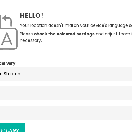
HELLO!
Your location doesn't match your device's language se
Please
and adjust them i
check the selected settings
necessary.
delivery
rsey
ption ist zurzeit nicht verfügbar.)
 Bewertung von 5 von 5 Sternen
SETTINGS