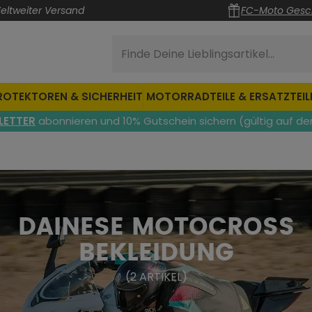
eltweiter Versand
FC-Moto Gesc
Finde Deine Lieblingsartikel...
ROTEKTOREN & SICHERHEIT
MOTORRADTEILE & ERSATZTEIL
LETTER
abonnieren und 10% Gutschein sichern (gültig auf de
DAINESE MOTOCROSS
BEKLEIDUNG
(
2
ARTIKEL
)