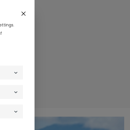
ttings.
f