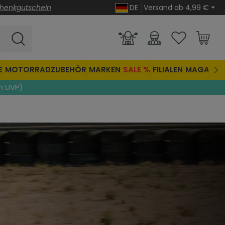
henkgutschein
DE
Versand ab 4,99 €
E
MOTORRADZUBEHÖR
MARKEN
SALE %
FILIALEN
MAGAZIN
n UVP)