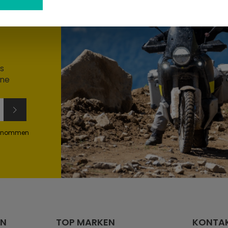
s
ine
genommen
EN
TOP MARKEN
KONTA