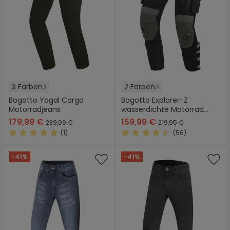
3 Farben
2 Farben
Bogotto Yagal Cargo
Bogotto Explorer-Z
Motorradjeans
wasserdichte Motorrad
Leder-/Textilhose
179,99 €
159,99 €
239,99 €
219,95 €
(1)
(56)
Durchschnittliche Bewertung von 5 von 5 Sternen
Durchschnittliche Bewertung
-41%
-41%