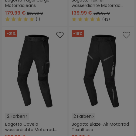
Bogotto Yagal Cargo
Bogotto Tek-M
Motorradjeans
wasserdichte Motorrad
Leder / Textilhose
179,99 €
139,99 €
239,99 €
289,95 €
(1)
(43)
Durchschnittliche Bewertung von 5 von 5 Sternen
Durchschnittliche Bewertung
-21%
-18%
2 Farben
2 Farben
Bogotto Covelo
Bogotto Blaze-Air Motorrad
wasserdichte Motorrad
Textilhose
Textilhose