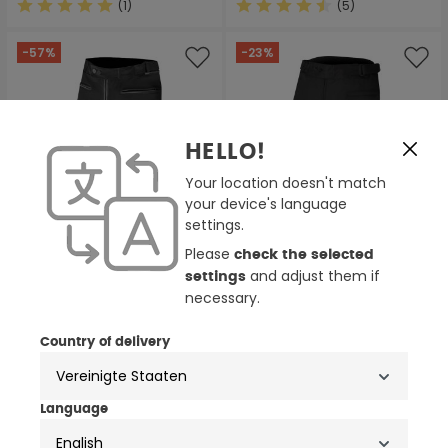
(1)
(5)
Durchschnittliche Bewertung von 5 von 5 Sternen
Durchschnittliche Bewertung
-57%
-23%
HELLO!
Your location doesn't match
your device's language
settings.
Please
check the selected
and adjust them if
settings
necessary.
Country of delivery
Bogotto Blizzard-X
Bogotto Tampar Tour
wasserdichte Motorrad
wasserdichte Motorrad
Textilhose
Textilhose
89,99 €
99,99 €
209,95 €
129,95 €
Language
(24)
(6)
Durchschnittliche Bewertung von 4.7 von 5 Sternen
Durchschnittliche Bewertung
English