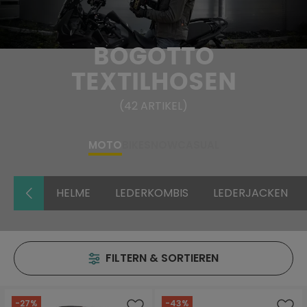
BOGOTTO
TEXTILHOSEN
(
42
ARTIKEL
)
MOTO
BIKE
SNOW
CASUAL
HELME
LEDERKOMBIS
LEDERJACKEN
FILTERN & SORTIEREN
-27%
-43%