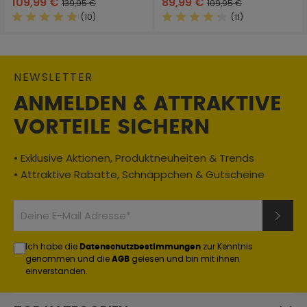
109,99 €
89,99 €
139,95 €
109,95 €
(10)
(11)
Durchschnittliche Bewertung von 4.9 von 5 Sternen
Durchschnittliche Bewertung
NEWSLETTER
ANMELDEN & ATTRAKTIVE
VORTEILE SICHERN
• Exklusive Aktionen, Produktneuheiten & Trends
• Attraktive Rabatte, Schnäppchen & Gutscheine
Ich habe die
zur Kenntnis
Datenschutzbestimmungen
genommen und die
gelesen und bin mit ihnen
AGB
einverstanden.