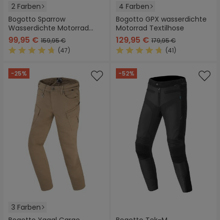
2 Farben
4 Farben
Bogotto Sparrow
Bogotto GPX wasserdichte
Wasserdichte Motorrad
Motorrad Textilhose
Textilhose
99,95 €
129,95 €
159,95 €
179,95 €
(47)
(41)
Durchschnittliche Bewertung von 4.7 von 5 Sternen
Durchschnittliche Bewertung
-25%
-52%
3 Farben