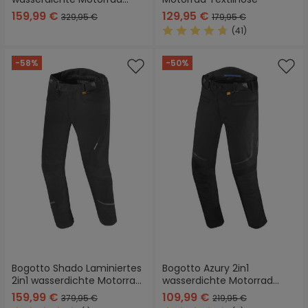
Textilhose
159,99 €
129,95 €
329,95 €
179,95 €
(41)
Durchschnittliche Bewertung
-58%
-50%
Bogotto Shado Laminiertes
Bogotto Azury 2in1
2in1 wasserdichte Motorrad
wasserdichte Motorrad
Textilhose
Textilhose
159,99 €
109,99 €
379,95 €
219,95 €