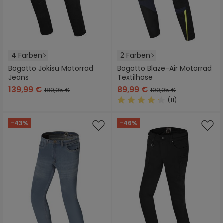
4 Farben
2 Farben
Bogotto Jokisu Motorrad
Bogotto Blaze-Air Motorrad
Jeans
Textilhose
139,99 €
89,99 €
189,95 €
109,95 €
(11)
Durchschnittliche Bewertung
-43%
-46%