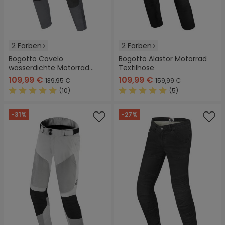
2 Farben
2 Farben
Bogotto Covelo
Bogotto Alastor Motorrad
wasserdichte Motorrad
Textilhose
Textilhose
109,99 €
109,99 €
139,95 €
159,99 €
(10)
(5)
Durchschnittliche Bewertung von 4.9 von 5 Sternen
Durchschnittliche Bewertung
-31%
-27%