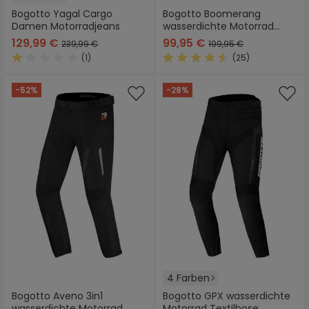
Bogotto Yagal Cargo
Bogotto Boomerang
Damen Motorradjeans
wasserdichte Motorrad
Textilhose
129,99 €
99,95 €
239,99 €
199,95 €
(1)
(25)
Durchschnittliche Bewertung von 1 von 5 Sternen
Durchschnittliche Bewertung
-52%
-28%
4 Farben
Bogotto Aveno 3in1
Bogotto GPX wasserdichte
wasserdichte Motorrad
Motorrad Textilhose