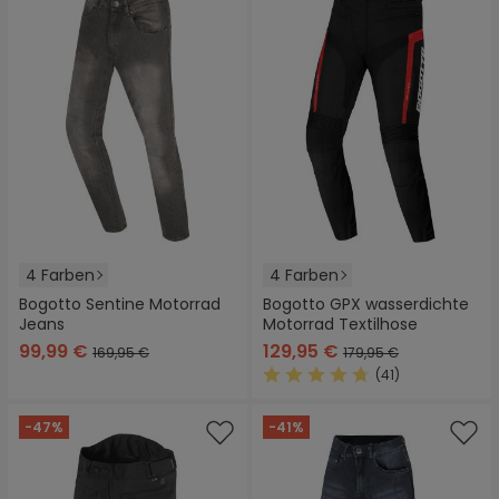
4 Farben
4 Farben
Bogotto Sentine Motorrad
Bogotto GPX wasserdichte
Jeans
Motorrad Textilhose
99,99 €
129,95 €
169,95 €
179,95 €
(41)
Durchschnittliche Bewertung
-47%
-41%