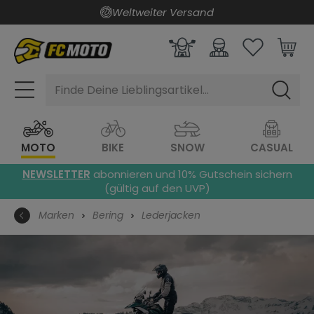
Weltweiter Versand
alt springen
Finde Deine Lieblingsartikel...
MOTO
BIKE
SNOW
CASUAL
NEWSLETTER
abonnieren und 10% Gutschein sichern
(gültig auf den UVP)
Marken
Bering
Lederjacken