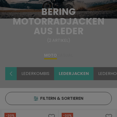
BERING
MOTORRADJACKEN
AUS LEDER
(
2
ARTIKEL
)
MOTO
CASUAL
LEDERKOMBIS
LEDERHO
LEDERJACKEN
FILTERN & SORTIEREN
-30%
-30%