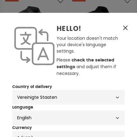
HELLO!
Your location doesn't match
your device's language
settings.
Please
check the selected
and adjust them if
settings
necessary.
2 Farben
2 Farben
Country of delivery
Bering Radial Motorrad
Bering Derby Motorrad
Leder-/Textiljacke
Lederjacke
209,99 €
209,99 €
299,99 €
299,99 €
Language
English
Currency
NEWSLETTER