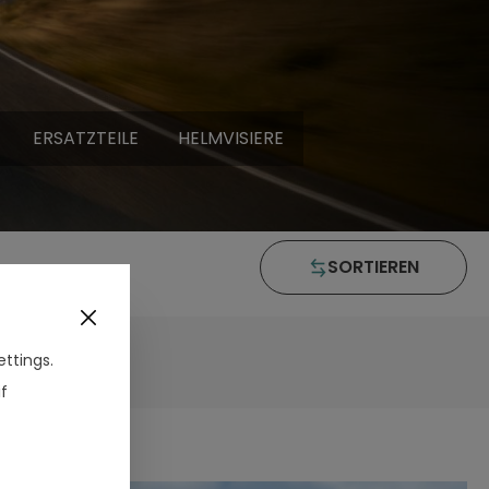
ERSATZTEILE
HELMVISIERE
SORTIEREN
ttings.
f