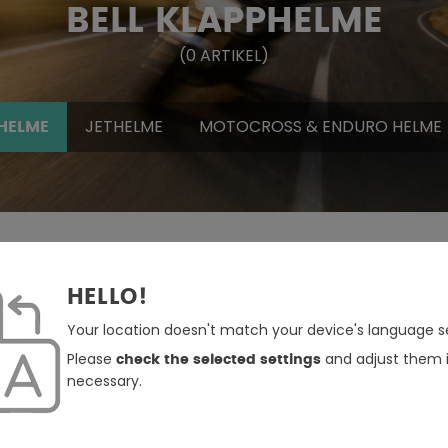
BELL KLAPPHELME
(
0
ARTIKEL
)
JETHELME
MOTOCROSS & ENDURO HELME
HELME
HELLO!
Your location doesn't match your device's language se
Please
and adjust them i
check the selected settings
necessary.