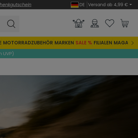
henkgutschein
DE
Versand ab 4,99 €
E
MOTORRADZUBEHÖR
MARKEN
SALE %
FILIALEN
MAGAZIN
n UVP)