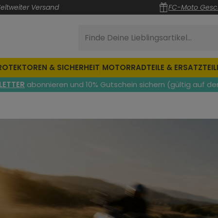
eltweiter Versand
FC-Moto Gesc
Finde Deine Lieblingsartikel...
ROTEKTOREN & SICHERHEIT
MOTORRADTEILE & ERSATZTEIL
LETTER
abonnieren und 10% Gutschein sichern (gültig auf de