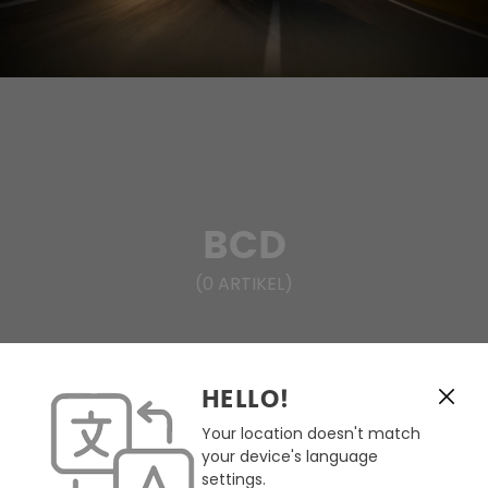
BCD
(
0
ARTIKEL
)
HELLO!
FILTERN & SORTIEREN
Your location doesn't match
your device's language
Keine Produkte gefunden.
settings.