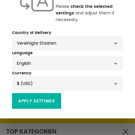
Please
check the selected
and adjust them if
settings
necessary.
NEWSLETTER
Country of delivery
ANMELDEN & ATTRAKTIVE
VORTEILE SICHERN
Language
English
• Exklusive Aktionen, Produktneuheiten & Trends
• Attraktive Rabatte, Schnäppchen & Gutscheine
Currency
$ (USD)
APPLY SETTINGS
Ich habe die
zur Kenntnis
Datenschutzbestimmungen
genommen und die
gelesen und bin mit ihnen
AGB
einverstanden.
TOP KATEGORIEN