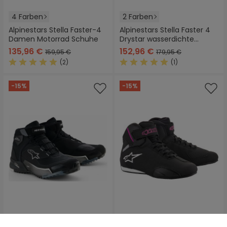
4 Farben
2 Farben
Alpinestars Stella Faster-4
Alpinestars Stella Faster 4
Damen Motorrad Schuhe
Drystar wasserdichte
Damen Motorrad Schuhe
135,96 €
152,96 €
159,95 €
179,95 €
(2)
(1)
Durchschnittliche Bewertung von 5 von 5 Sternen
Durchschnittliche Bewertung
-15%
-15%
4 Farben
2 Farben