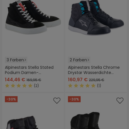
3 Farben
2 Farben
Alpinestars Stella Stated
Alpinestars Stella Chrome
Podium Damen-
Drystar Wasserdichte
Motorradschuhe
Damen Motorradschuhe
144,46 €
160,97 €
169,95 €
229,95 €
(2)
(1)
Durchschnittliche Bewertung von 5 von 5 Sternen
Durchschnittliche Bewertung
-30%
-30%