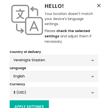
Alpinestars Stella CR-X
Alpinestars Stella Sektor
HELLO!
Drystar Damen
Damen Motorradschuhe
Motorradschuhe
Your location doesn't match
161,46 €
114,71 €
189,95 €
134,95 €
your device's language
(12)
settings.
Durchschnittliche Bewertung
Please
-15%
check the selected
-15%
and adjust them if
settings
necessary.
Country of delivery
Language
English
Currency
$ (USD)
3 Farben
Alpinestars Stella Stated
Alpinestars Judy
APPLY SETTINGS
Podium Damen-
wasserdichte Damen