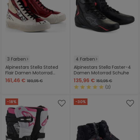
3 Farben
4 Farben
Alpinestars Stella Stated
Alpinestars Stella Faster-4
Flair Damen Motorrad
Damen Motorrad Schuhe
Schuhe
161,46 €
135,96 €
189,95 €
159,95 €
(2)
Durchschnittliche Bewertung
-18%
-30%