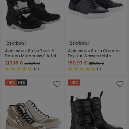
2 Farben
2 Farben
Alpinestars Stella Tech 3
Alpinestars Stella Chrome
Damen Motocross Stiefel
Drystar Wasserdichte
Damen Motorradschuhe
213,16 €
160,97 €
259,95 €
229,95 €
(3)
(1)
Durchschnittliche Bewertung von 4.6 von 5 Sternen
Durchschnittliche Bewertung
-15%
NEU
-18%