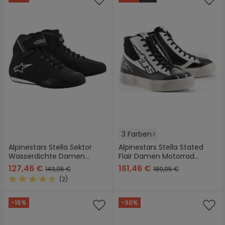
3 Farben
Alpinestars Stella Sektor
Alpinestars Stella Stated
Wasserdichte Damen
Flair Damen Motorrad
Motorradschuhe
Schuhe
127,46 €
161,46 €
149,95 €
189,95 €
(2)
Durchschnittliche Bewertung von 4.5 von 5 Sternen
-15%
-30%