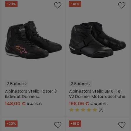
-20%
-18%
2 Farben
2 Farben
Alpinestars Stella Faster 3
Alpinestars Stella SMX-1 R
Rideknit Damen
V2 Damen Motorradschuhe
Motorradschuhe
148,00 €
168,06 €
184,95 €
204,95 €
(2)
Durchschnittliche Bewertung
-20%
-18%