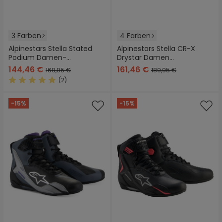
3 Farben
4 Farben
Alpinestars Stella Stated
Alpinestars Stella CR-X
Podium Damen-
Drystar Damen
Motorradschuhe
Motorradschuhe
144,46 €
161,46 €
169,95 €
189,95 €
(2)
Durchschnittliche Bewertung von 5 von 5 Sternen
-15%
-15%