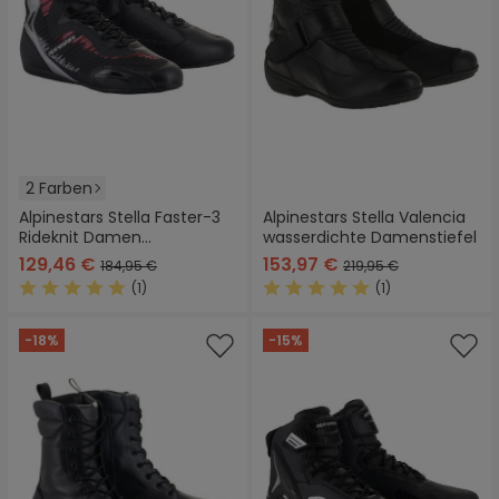
2 Farben
Alpinestars Stella Faster-3
Alpinestars Stella Valencia
Rideknit Damen
wasserdichte Damenstiefel
Motorradschuhe
129,46 €
153,97 €
184,95 €
219,95 €
(1)
(1)
Durchschnittliche Bewertung von 5 von 5 Sternen
Durchschnittliche Bewertung
-18%
-15%