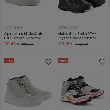
3 Farben
2 Farben
Alpinestars Stella Stated
Alpinestars Stella RT-7
Flair Damen Motorrad
Drystar® wasserdichte
Schuhe
Damen Motorrad Stiefel
161,46 €
213,16 €
189,95 €
259,95 €
-15%
-15%