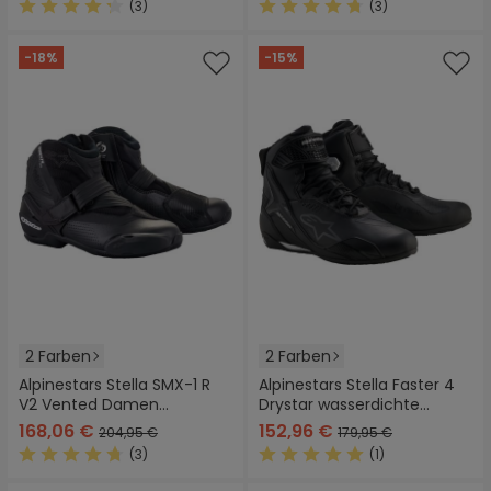
(3)
(3)
Durchschnittliche Bewertung von 4.3 von 5 Sternen
Durchschnittliche Bewertung
-18%
-15%
2 Farben
2 Farben
Alpinestars Stella SMX-1 R
Alpinestars Stella Faster 4
V2 Vented Damen
Drystar wasserdichte
Motorradschuhe
Damen Motorrad Schuhe
168,06 €
152,96 €
204,95 €
179,95 €
(3)
(1)
Durchschnittliche Bewertung von 4.6 von 5 Sternen
Durchschnittliche Bewertung