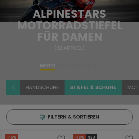
ALPINESTARS
MOTORRADSTIEFEL
FÜR DAMEN
(
32
ARTIKEL
)
MOTO
BIKE
SNOW
CASUAL
HANDSCHUHE
MOT
STIEFEL & SCHUHE
FILTERN & SORTIEREN
-15%
-15%
NEU