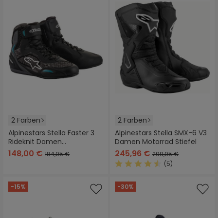
2 Farben
2 Farben
Alpinestars Stella Faster 3
Alpinestars Stella SMX-6 V3
Rideknit Damen
Damen Motorrad Stiefel
Motorradschuhe
148,00 €
245,96 €
184,95 €
299,95 €
(5)
Durchschnittliche Bewertung
-15%
-30%