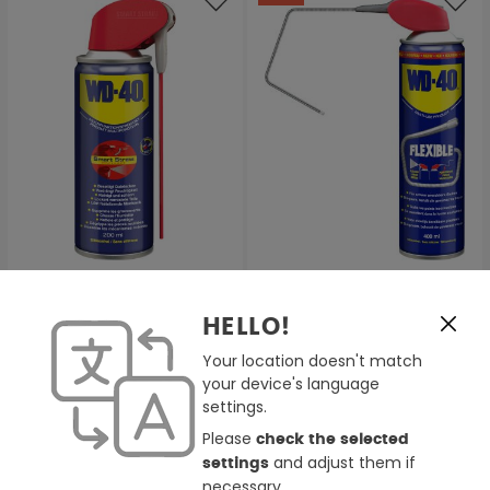
WD-40 Smart Straw
WD-40 Flexible
HELLO!
Multifunktionsprodukt 200
Multifunktionsprodukt 400
ml
ml
Your location doesn't match
8,39 €
12,95 €
16,69 €
your device's language
settings.
Please
check the selected
-18%
and adjust them if
settings
necessary.