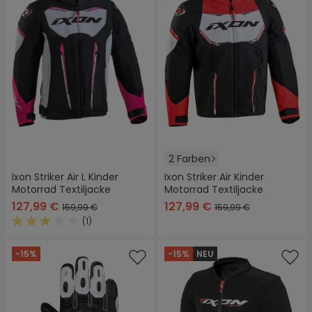
2 Farben
Ixon Striker Air L Kinder
Ixon Striker Air Kinder
Motorrad Textiljacke
Motorrad Textiljacke
127,99 €
127,99 €
159,99 €
159,99 €
(1)
Durchschnittliche Bewertung von 3 von 5 Sternen
-15%
-15%
NEU