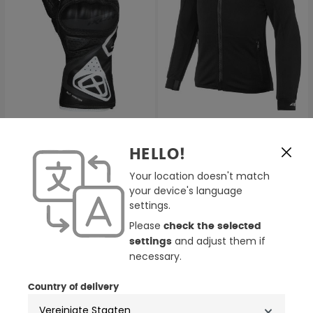
Ixon GP5 Air Jugend
Ixon Arma Kinder Motorrad
HELLO!
Motorrad Handschuhe
Textiljacke
Your location doesn't match
84,99 €
93,49 €
99,99 €
109,99 €
your device's language
settings.
Please
-20%
NEU
check the selected
and adjust them if
settings
necessary.
Country of delivery