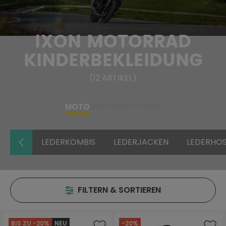
IXON MOTORRAD
KINDERBEKLEIDUNG
(
12
ARTIKEL
)
MOTO
BIKE
SNOW
CASUAL
LEDERKOMBIS
LEDERJACKEN
LEDERHO
FILTERN & SORTIEREN
BIS ZU -20%
NEU
-20%