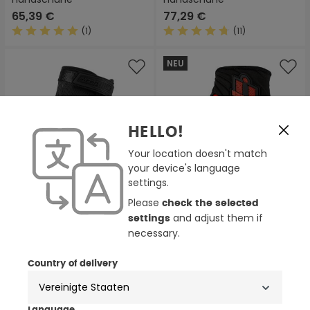
65,39 €
77,29 €
(1)
(11)
Durchschnittliche Bewertung von 5 von 5 Sternen
Durchschnittliche Bewertung
NEU
HELLO!
Your location doesn't match
your device's language
settings.
Please
check the selected
and adjust them if
settings
necessary.
4 Farben
3 Farben
Country of delivery
Icon Hooligan Motorrad
Icon Anthem 3 Motorrad
Handschuhe
Handschuhe
35,64 €
41,59 €