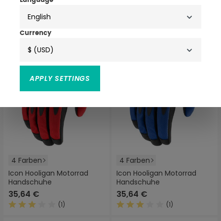
Language
(1)
Durchschnittliche Bewertung von 3 von 5 Sternen
English
Currency
$ (USD)
APPLY SETTINGS
4 Farben
4 Farben
Icon Hooligan Motorrad
Icon Hooligan Motorrad
Handschuhe
Handschuhe
35,64 €
35,64 €
(1)
(1)
Durchschnittliche Bewertung von 3 von 5 Sternen
Durchschnittliche Bewertung