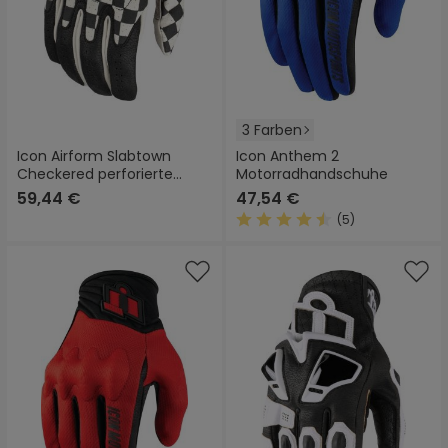
3 Farben
Icon Airform Slabtown
Icon Anthem 2
Checkered perforierte
Motorradhandschuhe
Motorrad Handschuhe
59,44 €
47,54 €
(5)
Durchschnittliche Bewertung