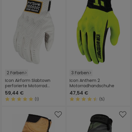
2 Farben
3 Farben
Icon Airform Slabtown
Icon Anthem 2
perforierte Motorrad
Motorradhandschuhe
Handschuhe
59,44 €
47,54 €
(1)
(5)
Durchschnittliche Bewertung von 5 von 5 Sternen
Durchschnittliche Bewertung