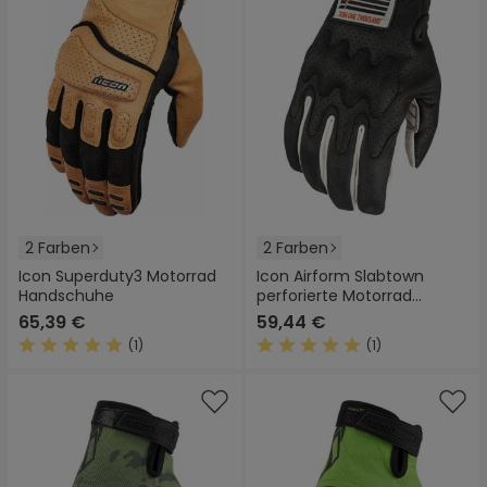
2 Farben
2 Farben
Icon Superduty3 Motorrad
Icon Airform Slabtown
Handschuhe
perforierte Motorrad
Handschuhe
65,39 €
59,44 €
(1)
(1)
Durchschnittliche Bewertung von 5 von 5 Sternen
Durchschnittliche Bewertung