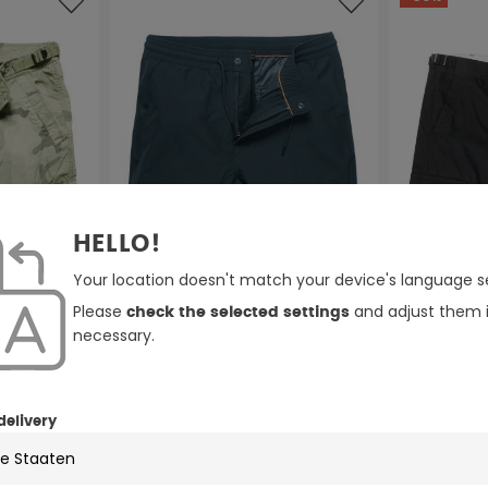
HELLO!
Your location doesn't match your device's language se
Please
and adjust them i
check the selected settings
necessary.
3 Farben
3 Farben
errance
delivery
Vintage Industries Foxton Shorts
Vintage Ind
Shorts
st zurzeit nicht verfügbar.)
grün
ption ist zurzeit nicht verfügbar.)
khaki
türkis
dunkelgrau
helles oliv
schwarz
dun
34,95 €
35,00 €
4