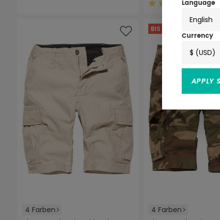
(25)
Language
Durchschnittliche
English
BIS ZU -44%
Currency
$ (USD)
APPLY 
4 Farben
4 Farben