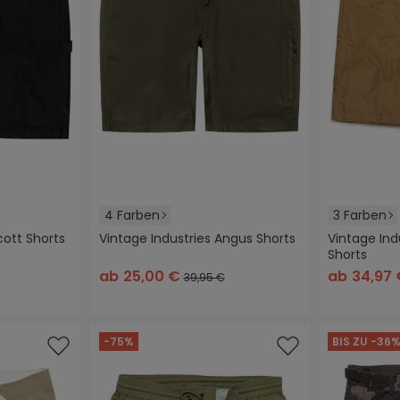
4 Farben
3 Farben
cott Shorts
Vintage Industries Angus Shorts
Vintage Ind
Shorts
schwarz
braun
grau
oliv
schwarz
ca
ab
25,00 €
ab
34,97
39,95 €
-75%
BIS ZU -36