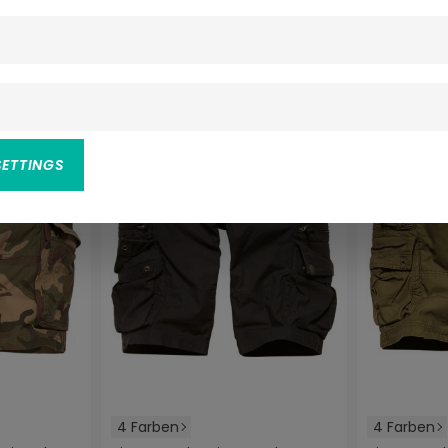
 Bewertung von 4.9 von 5 Sternen
BIS ZU -36%
-10%
SETTINGS
4 Farben
4 Farben