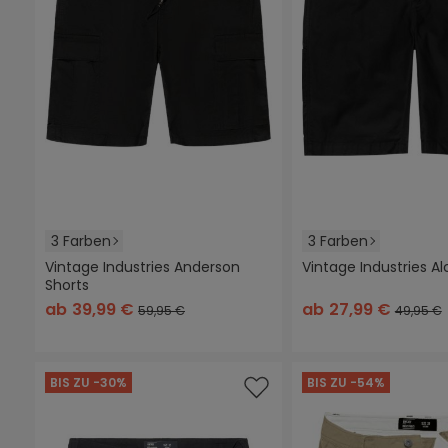
3 Farben
3 Farben
Vintage Industries Anderson
Vintage Industries Al
Shorts
schwarz
dunkles khaki
oliv
schwarz
sand
oliv
ab
39,99 €
ab
27,99 €
59,95 €
49,95 €
BIS ZU -30%
BIS ZU -54%