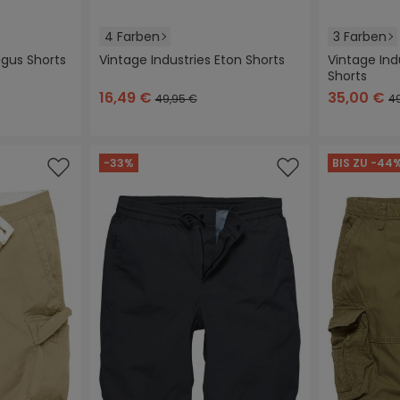
4 Farben
3 Farben
ngus Shorts
Vintage Industries Eton Shorts
Vintage Ind
Shorts
liv
schwarz
dunkelblau
grau
dunkles camouflage
schwarz
dun
16,49 €
35,00 €
49,95 €
4
n
-33%
BIS ZU -44