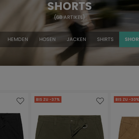
SHORTS
(
68
ARTIKEL
)
HEMDEN
HOSEN
JACKEN
SHIRTS
SHOR
BIS ZU -37%
BIS ZU -30