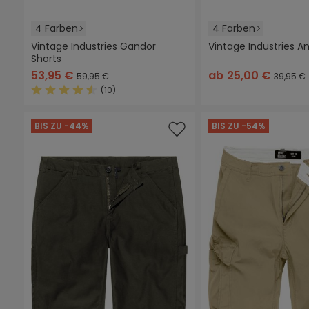
4 Farben
4 Farben
Vintage Industries Gandor
Vintage Industries A
Shorts
schwarz
camouflage
sand
dunkles camouflage
schwarz
braun
grau
o
53,95 €
ab
25,00 €
59,95 €
39,95 €
(10)
Durchschnittliche Bewertung von 4.4 von 5 Sterne
BIS ZU -44%
BIS ZU -54%