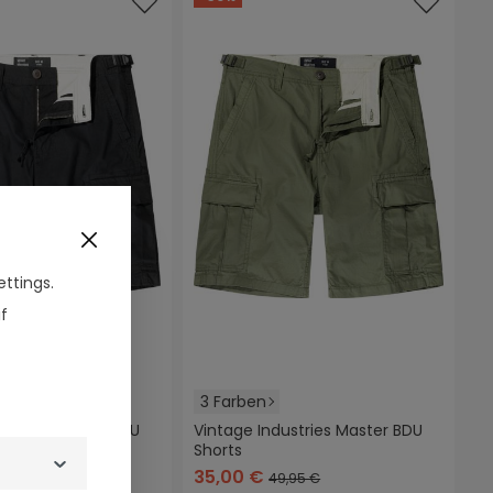
ttings.
f
3 Farben
ustries Master BDU
Vintage Industries Master BDU
Shorts
kles khaki
oliv
schwarz
dunkles khaki
oliv
35,00 €
9,95 €
49,95 €