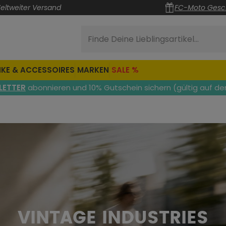
eltweiter Versand
FC-Moto Gesc
Finde Deine Lieblingsartikel...
KE & ACCESSOIRES
MARKEN
SALE %
LETTER
abonnieren und 10% Gutschein sichern (gültig auf de
VINTAGE INDUSTRIES