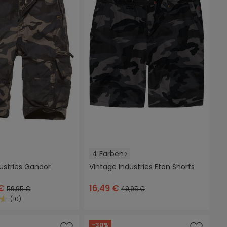
4 Farben
ustries Gandor
Vintage Industries Eton Shorts
.)
mouflage
sand
dunkles camouflage
schwarz
dunkelblau
grau
dunkles camouflag
 €
16,49 €
59,95 €
49,95 €
(10)
ittliche Bewertung von 4.4 von 5 Sternen
-30%